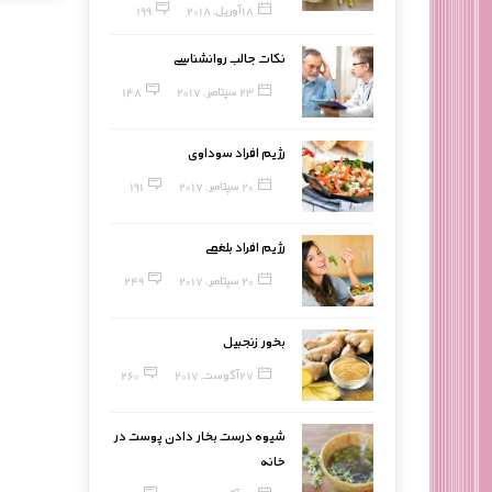
18 آوریل, 2018
199
نکات جالب روانشناسی
23 سپتامبر, 2017
148
رژیم افراد سوداوی
20 سپتامبر, 2017
191
رژیم افراد بلغمی
20 سپتامبر, 2017
249
بخور زنجبیل
27 آگوست, 2017
260
شیوه درست بخار دادن پوست در
خانه