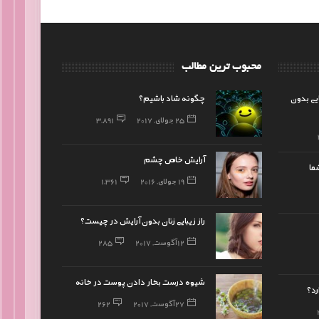
محبوب ترین مطالب
ایی بدون
چگونه شاد باشیم؟
25 جولای, 2017
3,891
آرایش خاص چشم
ما
19 جولای, 2016
1,361
راز زیبایی زنان بدون آرایش در چیست؟
12 آگوست, 2017
285
شیوه درست بخار دادن پوست در خانه
رد؟
27 آگوست, 2017
262