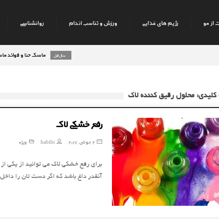
 از مو
رژیم های غذایی
ورزش و تناسب اندام
روانشناسی
ماسک حنا و فوائد ماسک حنا ب
8 سال قبل
رژیم میوه های تابستانه
9 سال قبل
کلیدی: محلول رقیق کننده لاک
رفع خشکی لاک
2 جولای, 2017
habibi
ویژه
برای رفع خشکی لاک می توانید از یکی از م
آنقدر داغ باشد که اگر دست تان را داخ