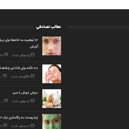
مطالب تصادفی
12 توصیه به خانمها برای زیب
آرایش
5 جولای, 2016
36
ده نکته برای شادابی چشم ش
6 آگوست, 2016
0
درمان جوش با سیر
14 نوامبر, 2016
0
چرا پوست به پاکسازی نیاز دا
2 دسامبر, 2014
41