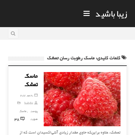
زیبا باشید
کلمات کلیدی: ماسک رطوبت رسان تمشک
ماسک
تمشک
20 مه, 2017
habibi
پوست
ماسک
,
38
صورت
تمشک، علاوه براین‌که حاوی مقدار زیادی آنتی‌اکسیدان است که از