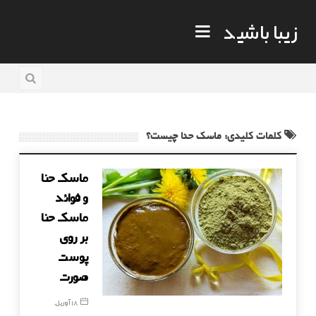
زیبا باشید
کلمات کلیدی: ماسک حنا چیست؟
ماسک حنا
و فوائد
ماسک حنا
بر روی
پوست
صورت
18 آوریل,