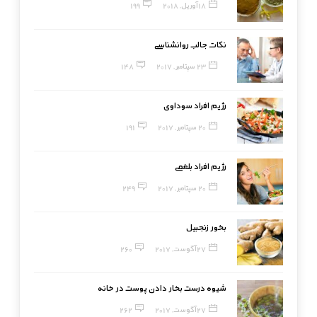
18 آوریل, 2018
199
نکات جالب روانشناسی
23 سپتامبر, 2017
148
رژیم افراد سوداوی
20 سپتامبر, 2017
191
رژیم افراد بلغمی
20 سپتامبر, 2017
249
بخور زنجبیل
27 آگوست, 2017
260
شیوه درست بخار دادن پوست در خانه
27 آگوست, 2017
262