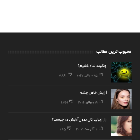
محبوب ترین مطالب
چگونه شاد باشیم؟
25 جولای, 2017
3,891
آرایش خاص چشم
19 جولای, 2016
1,361
راز زیبایی زنان بدون آرایش در چیست؟
12 آگوست, 2017
285