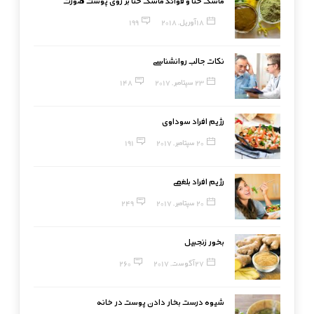
ماسک حنا و فوائد ماسک حنا بر روی پوست صورت
18 آوریل, 2018
199
نکات جالب روانشناسی
23 سپتامبر, 2017
148
رژیم افراد سوداوی
20 سپتامبر, 2017
191
رژیم افراد بلغمی
20 سپتامبر, 2017
249
بخور زنجبیل
27 آگوست, 2017
260
شیوه درست بخار دادن پوست در خانه