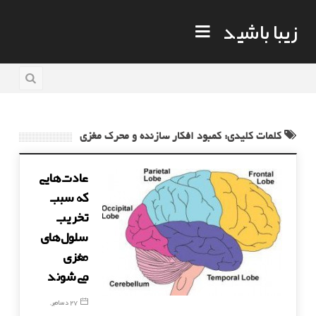
زیبا باشید
کلمات کلیدی: كمبود افكار سازنده و محرك مغزی
عادت‌هایی
كه سبب
تخریب
سلول‌های
مغزی
می‌شوند
27 دسامبر,