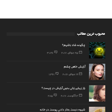
محبوب ترین مطالب
چگونه شاد باشیم؟
25 جولای, 2017
3,891
آرایش خاص چشم
19 جولای, 2016
1,361
راز زیبایی زنان بدون آرایش در چیست؟
12 آگوست, 2017
285
شیوه درست بخار دادن پوست در خانه