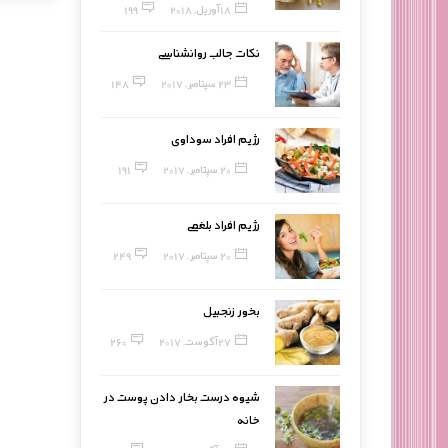
18 آوریل, 2018
199
نکات جالب روانشناسی
23 سپتامبر, 2017
148
رژیم افراد سوداوی
20 سپتامبر, 2017
191
رژیم افراد بلغمی
20 سپتامبر, 2017
249
بخور زنجبیل
27 آگوست, 2017
260
شیوه درست بخار دادن پوست در
خانه