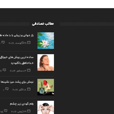
مطالب تصادفی
راز جوانی و زیبایی با 10 ماده طبیعی
29 آگوست, 2016
0
ساده‌ترین روش‌های خوراکی ب
خداحافظی با گلودرد
3 دسامبر, 2014
16
نرمش برای پشت میز نشینها
18 اکتبر, 2016
0
رفع گودی زیر چشم
29 ژوئن, 2016
15