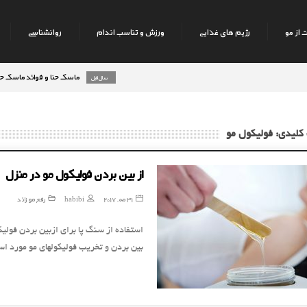
 از مو
رژیم های غذایی
ورزش و تناسب اندام
روانشناسی
ماسک حنا و فوائد ماسک حنا بر رو
8 سال قبل
کلیدی: فولیکول مو
از بین بردن فولیکول مو در منزل
31 مه, 2017
habibi
رفع مو زائد
استفاده از سنگ پا برای ازبین بردن فولیک
بین بردن و تخریب فولیکولهای مو مورد اس