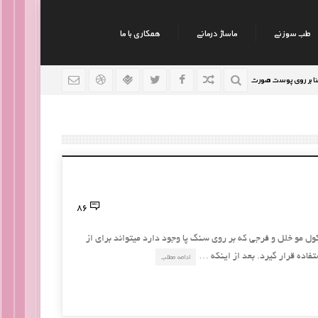
طب سوزنی
ماساژ درمانی
همکاری با ما
ی پوست صورت
نکات جالب روانشناسی
رژیم افراد سوداو
9 سال قبل
9 سال قبل
86
ول مو خلل و فرجی که بر روی سنگ پا وجود دارد میتواند برای از
تفاده قرار گیرد. بعد از اینکه …
ادامه مطلب