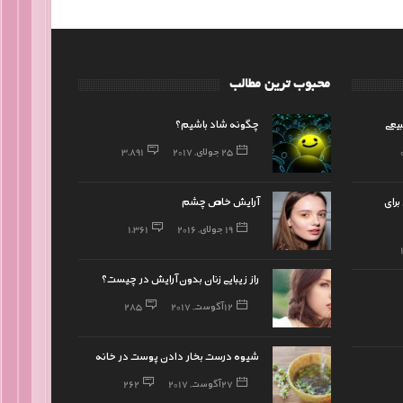
محبوب ترین مطالب
چگونه شاد باشیم؟
25 جولای, 2017
3,891
رای
آرایش خاص چشم
19 جولای, 2016
1,361
راز زیبایی زنان بدون آرایش در چیست؟
12 آگوست, 2017
285
شیوه درست بخار دادن پوست در خانه
27 آگوست, 2017
262