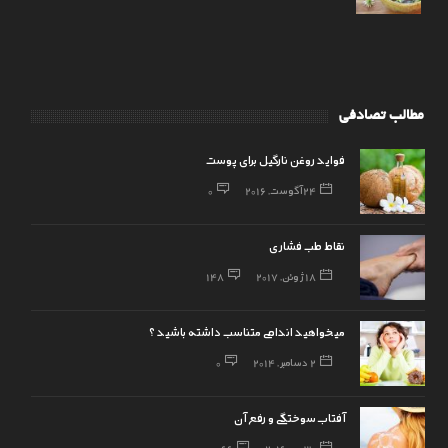
مطالب تصادفی
فواید روغن نارگیل برای پوست
24 آگوست, 2016
0
نقاط طب فشاری
18 ژوئن, 2017
148
میخواهید اندامی متناسب داشته باشید ؟
2 دسامبر, 2014
0
آفتاب سوختگی و رفع آن