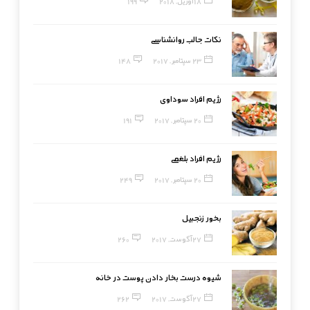
18 آوریل, 2018
199
نکات جالب روانشناسی
23 سپتامبر, 2017
148
رژیم افراد سوداوی
20 سپتامبر, 2017
191
رژیم افراد بلغمی
20 سپتامبر, 2017
249
بخور زنجبیل
27 آگوست, 2017
260
شیوه درست بخار دادن پوست در خانه
27 آگوست, 2017
262