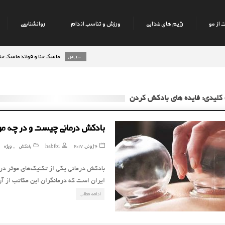
 از مو
رژیم های غذایی
ورزش و تناسب اندام
روانشناسی
ماسک حنا و فوائد ماسک حنا بر رو
8 سال قبل
کلیدی: فایده های بادکش کردن
بادکش درمانی چیست و در چه مو
6 ژوئن, 2017
habibi
بادکش
ویژه
,
بادكش‌ درماني يكي از تكنيك‌هاي موثر د
ايران است كه درمانگران اين مكاتب از آن
ادامه مطلب