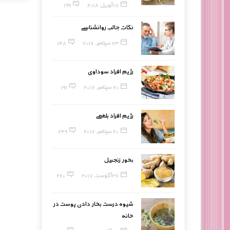
18 آوریل, 2018
199
نکات جالب روانشناسی
23 سپتامبر, 2017
148
رژیم افراد سوداوی
20 سپتامبر, 2017
191
رژیم افراد بلغمی
20 سپتامبر, 2017
249
بخور زنجبیل
27 آگوست, 2017
260
شیوه درست بخار دادن پوست در
خانه