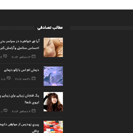
مطالب تصادفی
آیا می خواهید در سراسر بدن
احساس سلامتی و آرامش کنی
3 دسامبر, 2014
86
درمان ام اس با زالو درمانی
30 مه, 2017
108
یک فنجان زیبایی برای زیبایی 
ابروی شما!
2 دسامبر, 2014
0
پيري زودرس از عوارض دارو
چاقي