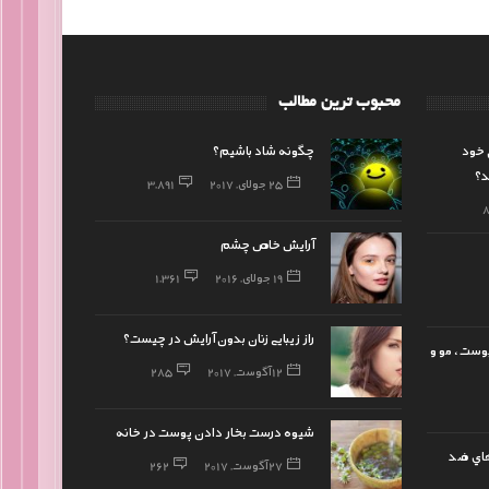
محبوب ترین مطالب
 خود
چگونه شاد باشیم؟
د؟
25 جولای, 2017
3,891
آرایش خاص چشم
19 جولای, 2016
1,361
راز زیبایی زنان بدون آرایش در چیست؟
پوست ، مو و
12 آگوست, 2017
285
شیوه درست بخار دادن پوست در خانه
هاي ضد
27 آگوست, 2017
262