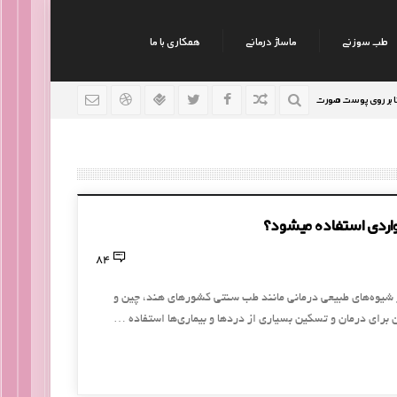
طب سوزنی
ماساژ درمانی
همکاری با ما
ی پوست صورت
نکات جالب روانشناسی
رژیم افراد سوداوی
9 سال قبل
9 سال قبل
اردی استفاده میشود؟
84
ر شيوه‌هاي طبيعي درماني مانند طب سنتي كشورهاي هند، چين و
 براي درمان و تسكين بسياري از دردها و بيماري‌ها استفاده …