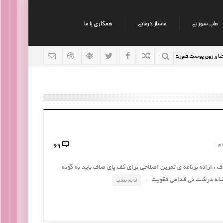
طب سوزنی
ماساژ درمانی
همکاری با ما
وی پوست صورت
نکات جالب روانشناسی
رژیم افراد سوداو
9 سال قبل
9 سال قبل
69
ام
: ارائه برنامه ی تمرین اصلاحی برای کف پای صاف باید به گونه
 عضله درشت نی قدامی تقویت …
ادامه مطلب