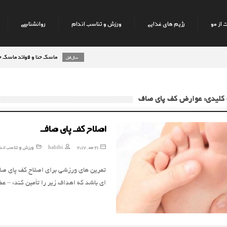
 از مو
رژیم های غذایی
ورزش و تناسب اندام
روانشناسی
ماسک حنا و فوائد ماسک حنا بر ر
8 سال قبل
 کلیدی: عوارض کف پای صاف
اصلاح کف پای صاف
21 مه, 2017
habibi
ورزش و تناسب اند
تمرین های ورزشی برای اصلاح کف پای صاف 
ای باشد که اهداف زیر را تأمین کند: –