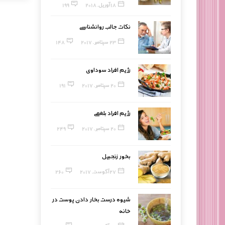
18 آوریل, 2018
199
نکات جالب روانشناسی
23 سپتامبر, 2017
148
رژیم افراد سوداوی
20 سپتامبر, 2017
191
رژیم افراد بلغمی
20 سپتامبر, 2017
249
بخور زنجبیل
27 آگوست, 2017
260
شیوه درست بخار دادن پوست در
خانه