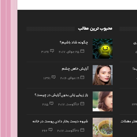
محبوب ترین مطالب
ری
چگونه شاد باشیم؟
25 جولای, 2017
3,891
د!
آرایش خاص چشم
19 جولای, 2016
1,361
راز زیبایی زنان بدون آرایش در چیست؟
23
12 آگوست, 2017
285
بهتر عضلات
شیوه درست بخار دادن پوست در خانه
27 آگوست, 2017
262