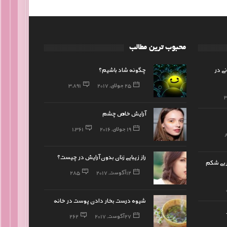
محبوب ترین مطالب
ی در
چگونه شاد باشیم؟
25 جولای, 2017
3,891
آرایش خاص چشم
19 جولای, 2016
1,361
راز زیبایی زنان بدون آرایش در چیست؟
ربی شکم
12 آگوست, 2017
285
شیوه درست بخار دادن پوست در خانه
27 آگوست, 2017
262