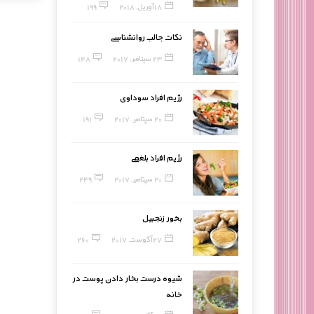
18 آوریل, 2018
199
نکات جالب روانشناسی
23 سپتامبر, 2017
148
رژیم افراد سوداوی
20 سپتامبر, 2017
191
رژیم افراد بلغمی
20 سپتامبر, 2017
249
بخور زنجبیل
27 آگوست, 2017
260
شیوه درست بخار دادن پوست در
خانه