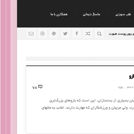
طب سوزنی
ماساژ درمانی
همکاری با ما
پوست صورت
نکات جالب روانشناسی
رژیم افراد سوداوی
9 سال قبل
9 سال قبل
78
اندام
ویژه
,
ان بسیاری از بدنسازان، این است که بازوهای بزرگ‌تری
، ولی مربیان و ورزشکاران که مهارت دارند، اغلب به علتهای