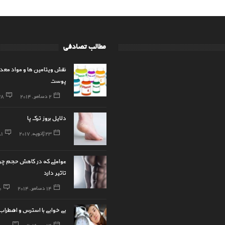
مطالب تصادفی
نقش ویتامین ها و مواد معدن
پوست
2 دسامبر, 2014
38
دلایل بروز ترک پا
23 ژانویه, 2017
81
عواملی که در کاهش حجم چ
تاثیر دارد
14 دسامبر, 2014
0
بی خوابی با استرس و اضطراب