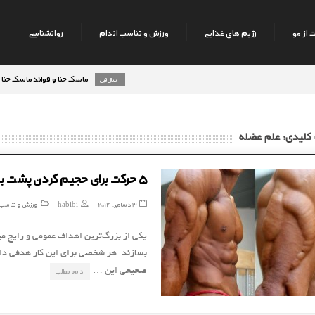
 از مو
رژیم های غذایی
ورزش و تناسب اندام
روانشناسی
ماسک حنا و فوائد ماسک حنا بر روی 
8 سال قبل
کلیدی: علم عضله
۵ حرکت برای حجیم کردن پشت بازو
3 دسامبر, 2014
habibi
ورزش و تناسب 
یکی از بزرگ‌ترین اهداف عمومی و رایج می
بسازند. هر شخصی برای این کار هدفی دارد
صحیحی این …
ادامه مطلب