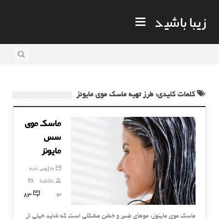
زیبا باشید
کلمات کلیدی: طرز تهیه ماسک موی مایونز
ماسک موی
سس
مایونز
19 ژوئن, 2017
habibi
83
مو
ماسک موی ماینوز: موهای ضبر و خشن مشکلی است که شاید خیلی از