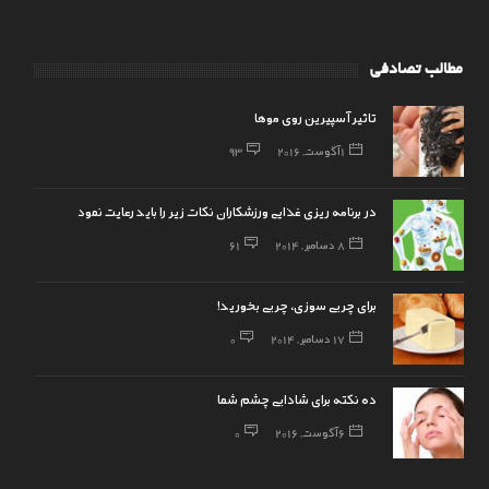
مطالب تصادفی
تاثیر آسپیرین روی موها
1 آگوست, 2016
93
در برنامه ریزی غذایی ورزشکاران نکات زیر را باید رعایت نمود
8 دسامبر, 2014
61
برای چربی سوزی، چربی بخورید!
17 دسامبر, 2014
0
ده نکته برای شادابی چشم شما
6 آگوست, 2016
0