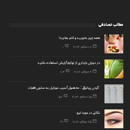
مطالب تصادفی
همه چیز بخورید و لاغر بمانید!
8 دسامبر, 2014
0
در دوران بارداری از لوازم آرایش استفاده نکنید
4 جولای, 2017
104
‘گردن پیامکی’، محصول آسیب موبایل به ستون فقرات
15 دسامبر, 2014
57
نکاتی در مورد ابرو
25 جولای, 2016
31