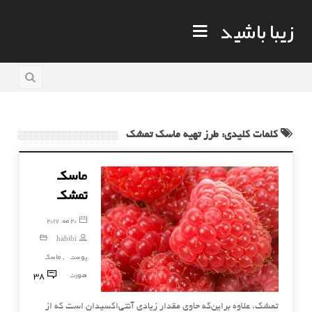
زیبا باشید
کلمات کلیدی: طرز تهیه ماسک تمشک
ماسک
تمشک
20 مه, 2017
habibi
پوست
ماسک
,
38
صورت
تمشک، علاوه براین‌که حاوی مقدار زیادی آنتی‌اکسیدان است که از