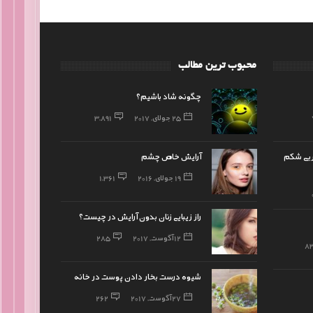
محبوب ترین مطالب
چگونه شاد باشیم؟
25 جولای, 2017
3,891
ربی شکم
آرایش خاص چشم
19 جولای, 2016
1,361
راز زیبایی زنان بدون آرایش در چیست؟
12 آگوست, 2017
285
8
شیوه درست بخار دادن پوست در خانه
27 آگوست, 2017
262