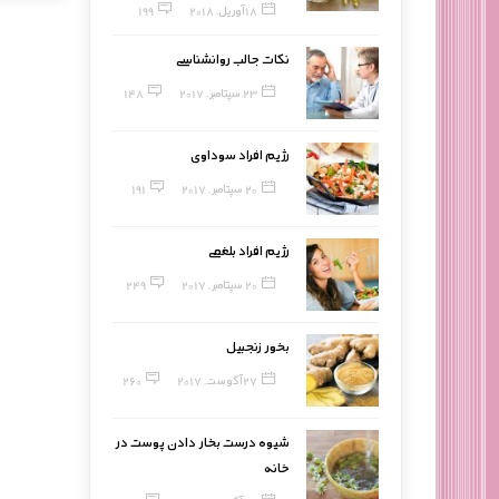
18 آوریل, 2018
199
نکات جالب روانشناسی
23 سپتامبر, 2017
148
رژیم افراد سوداوی
20 سپتامبر, 2017
191
رژیم افراد بلغمی
20 سپتامبر, 2017
249
بخور زنجبیل
27 آگوست, 2017
260
شیوه درست بخار دادن پوست در
خانه