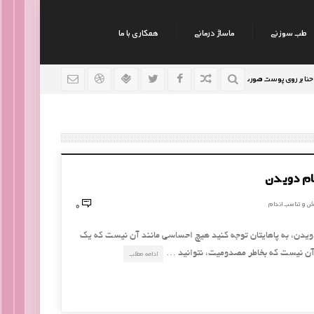
طب سوزنی
ماساژ درمانی
همکاری با ما
وی پوست صورت
نکات جالب روانشناسی
رژیم افراد سوداو
9 سال قبل
9 سال قبل
گام دویدن
0
ش و تناسب اندام
یدن، به پاهایتان توجه کنید هیچ احساسی مانند آن نیست که یک
ز آن نیست که بخاطر مصدومیت، نتوانید …
ادامه مطلب