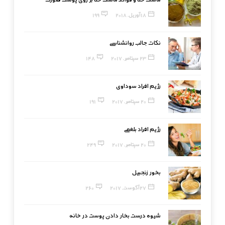
18 آوریل, 2018
199
نکات جالب روانشناسی
23 سپتامبر, 2017
148
رژیم افراد سوداوی
20 سپتامبر, 2017
191
رژیم افراد بلغمی
20 سپتامبر, 2017
249
بخور زنجبیل
27 آگوست, 2017
260
شیوه درست بخار دادن پوست در خانه