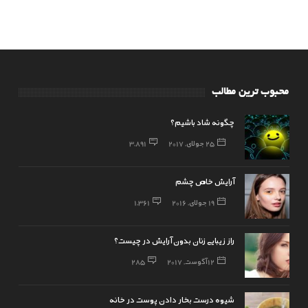
محبوب ترین مطالب
چگونه شاد باشیم؟
25 جولای, 2017
3,891
آرایش خاص چشم
19 جولای, 2016
1,361
راز زیبایی زنان بدون آرایش در چیست؟
12 آگوست, 2017
285
شیوه درست بخار دادن پوست در خانه