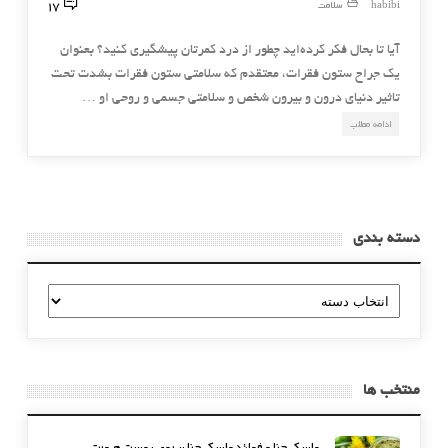
17
habibi
سلامت
آیا تا بحال فکر کرده‌اید چطور از درد کمرتان پیشگیری کنید؟ بعنوان
یک جراح ستون فقرات، معتقدم که سلامتی ستون فقرات بشدت تحت
تاثیر دنیای درون و بیرون شخص و سلامتی جسمی و روحی او …
ادامه مطلب
دسته بندی
دسته
بندی
منتخب ها
ماسک حنا و فوائد ماسک حنا بر روی پوست صورت