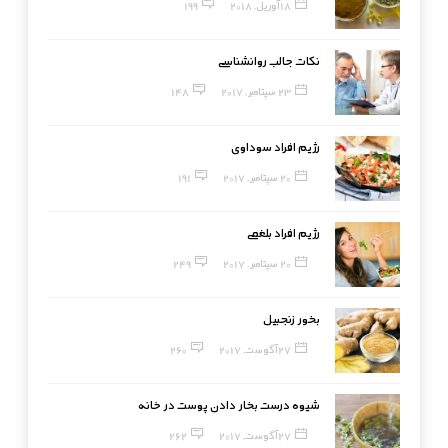
18 آوریل, 2018
199
نکات جالب روانشناسی
23 سپتامبر, 2017
148
رژیم افراد سوداوی
20 سپتامبر, 2017
191
رژیم افراد بلغمی
20 سپتامبر, 2017
249
بخور زنجبیل
27 آگوست, 2017
260
شیوه درست بخار دادن پوست در خانه
27 آگوست, 2017
262