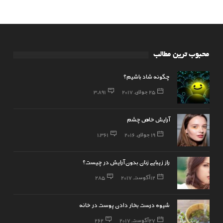
محبوب ترین مطالب
چگونه شاد باشیم؟
25 جولای, 2017
3,891
آرایش خاص چشم
19 جولای, 2016
1,361
راز زیبایی زنان بدون آرایش در چیست؟
12 آگوست, 2017
285
شیوه درست بخار دادن پوست در خانه
27 آگوست, 2017
262