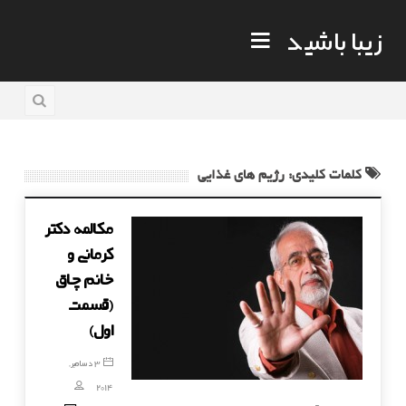
زیبا باشید
کلمات کلیدی: رژیم های غذایی
مکالمه دکتر
کرمانی و
خانم چاق
(قسمت
اول)
3 دسامبر,
2014