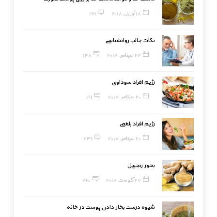
18 آوریل, 2018
199
نکات جالب روانشناسی
23 سپتامبر, 2017
148
رژیم افراد سوداوی
20 سپتامبر, 2017
191
رژیم افراد بلغمی
20 سپتامبر, 2017
249
بخور زنجبیل
27 آگوست, 2017
260
شیوه درست بخار دادن پوست در خانه