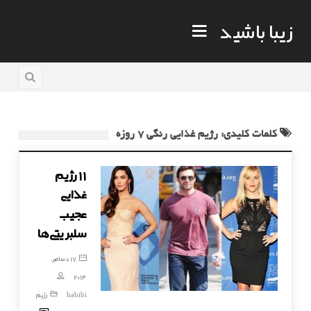
زیبا باشید
کلمات کلیدی: رژیم غذایی رنگی ۷ روزه
۱۱ رژیم
غذایی
عجیب
سلبریتی‌ها
17 دسامبر,
2014
habibi
رژیم