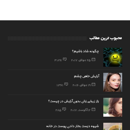
محبوب ترین مطالب
چگونه شاد باشیم؟
25 جولای, 2017
3,891
آرایش خاص چشم
19 جولای, 2016
1,361
راز زیبایی زنان بدون آرایش در چیست؟
12 آگوست, 2017
285
شیوه درست بخار دادن پوست در خانه