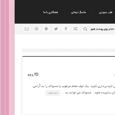
طب سوزنی
ماساژ درمانی
همکاری با ما
روی پوست صورت
نکات جالب روانشناسی
رژیم افراد سود
9 سال قبل
9 سال قبل
248
ت
ن لایه برداری کنید. یک لیف حمام مرطوب یا مسواک را به آرامی
تان ساییده شود. مسواک می تواند به …
ادامه مطلب