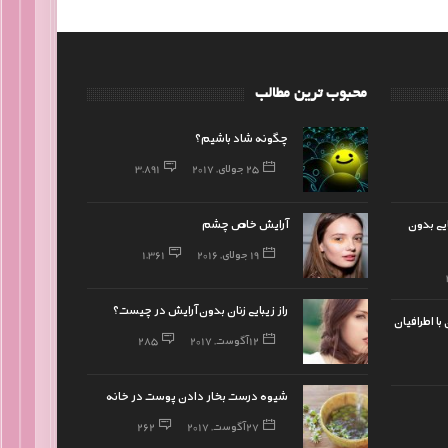
محبوب ترین مطالب
چگونه شاد باشیم؟
25 جولای, 2017
3,891
ایی بدون
آرایش خاص چشم
19 جولای, 2016
1,361
راز زیبایی زنان بدون آرایش در چیست؟
 با اطرافیان
12 آگوست, 2017
285
شیوه درست بخار دادن پوست در خانه
27 آگوست, 2017
262