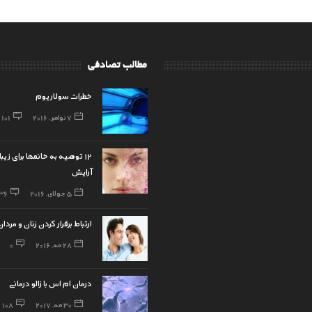
مطالب تصادفی
خطرات سولاریوم
7 نوامبر, 2016
101
12 توصیه به خانمها برای زیب
آرایش
5 جولای, 2016
36
ارتباط برقرار کردن زنان و مردان
28 مه, 2016
0
درمان ام اس با زالو درمانی
30 مه, 2017
108