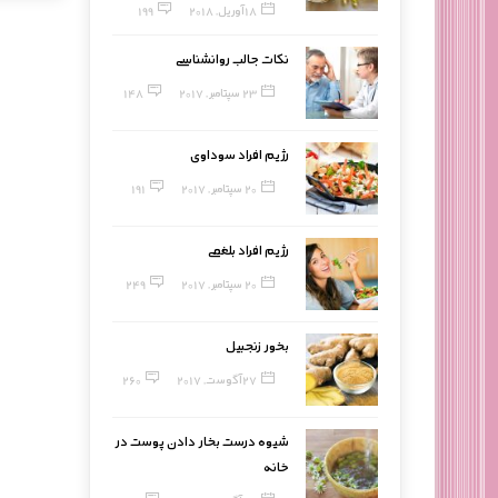
18 آوریل, 2018
199
نکات جالب روانشناسی
23 سپتامبر, 2017
148
رژیم افراد سوداوی
20 سپتامبر, 2017
191
رژیم افراد بلغمی
20 سپتامبر, 2017
249
بخور زنجبیل
27 آگوست, 2017
260
شیوه درست بخار دادن پوست در
خانه