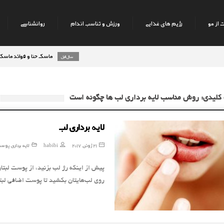
 از مو
رژیم های غذایی
ورزش و تناسب اندام
روانشناسی
ماسک حنا و فوائد ماسک حنا بر 
8 سال قبل
کلیدی: روش مناسب لایه برداری لب ها چگونه است
لایه برداری لب
21 ژوئن, 2017
habibi
لایه برداری پوس
پیش از اینکه رژ لب بزنید، از پوست لبتا
روی لب‌هایتان بکشید تا پوست اضافی لب