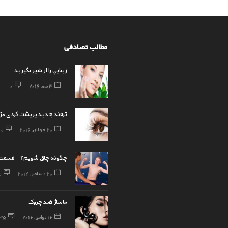
مطالب تصادفی
زيبايي را از شير بگيريد
3 مه, 2016
0
ترفند جدید پرپشت کردن مژه 
20 جولای, 2016
0
چگونه چاق شویم؟ – قسمت 
20 دسامبر, 2014
0
ماساژ ضد چروک
16 نوامبر, 2016
35