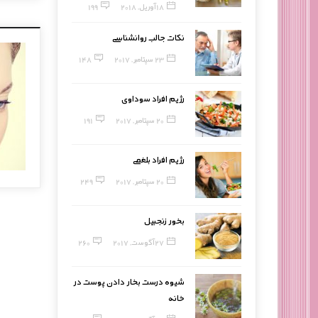
18 آوریل, 2018
199
نکات جالب روانشناسی
23 سپتامبر, 2017
148
رژیم افراد سوداوی
20 سپتامبر, 2017
191
رژیم افراد بلغمی
20 سپتامبر, 2017
249
بخور زنجبیل
27 آگوست, 2017
260
شیوه درست بخار دادن پوست در
خانه