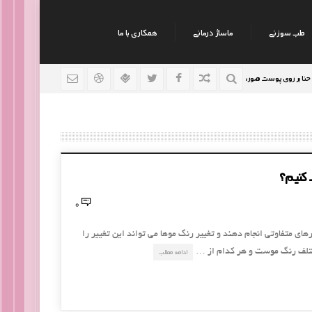
طب سوزنی
ماساژ درمانی
همکاری با ما
ی پوست صورت
نکات جالب روانشناسی
رژیم افراد سوداو
9 سال قبل
9 سال قبل
 کنیم؟
0
ای متفاوتی انجام دهند و تغییر رنگ موها می تواند این تغییر را
 مختلف رنگ موست و هر کدام از …
ادامه مطلب