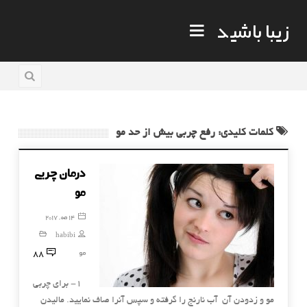
زیبا باشید
کلمات کلیدی: رفع چربی بیش از حد مو
درمان چربی
مو
14 مه, 2017
habibi
88
مو
1- برای چربی
مو و زدودن آن آب نارنج را گرفته و سپس آنرا صاف نمایید. مالیدن