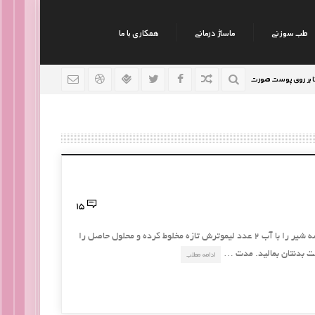
طب سوزنی
ماساژ درمانی
همکاری با ما
ی پوست صورت
نکات جالب روانشناسی
رژیم افراد سوداو
9 سال قبل
9 سال قبل
15
دو درمان برای پوست كل بدن ۱ یك شیشه شیر را با آب ۲ عدد لیموترش تازه مخلوط كرده و محلول حاصل را
ت بدنتان بمالید. مدت …
ادامه مطلب