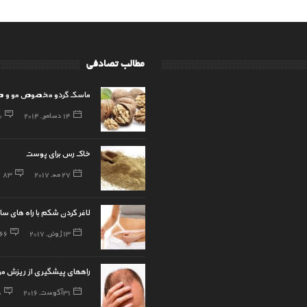
مطالب تصادفی
ماسک گردو مخصوص مو و ص
14 دسامبر, 2014
0
خاک رس برای پوست
27 مه, 2017
83
لاغر کردن شکم با راه های سا
13 ژوئن, 2017
66
راههای پیشگیری از ریزش مو
31 آگوست, 2016
0