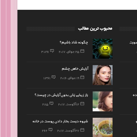
محبوب ترین مطالب
ورت
چگونه شاد باشیم؟
25 جولای, 2017
3,891
آرایش خاص چشم
19 جولای, 2016
1,361
ده
راز زیبایی زنان بدون آرایش در چیست؟
12 آگوست, 2017
285
شیوه درست بخار دادن پوست در خانه
27 آگوست, 2017
262