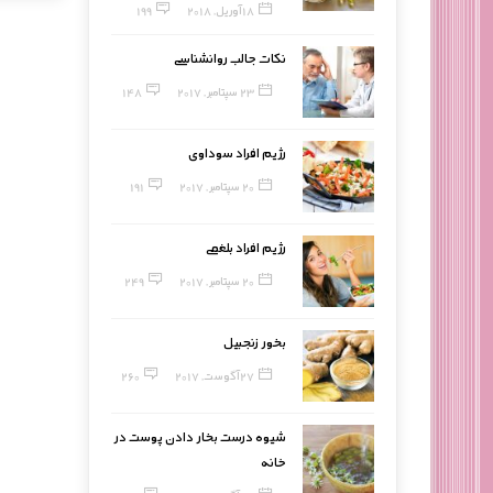
18 آوریل, 2018
199
نکات جالب روانشناسی
23 سپتامبر, 2017
148
رژیم افراد سوداوی
20 سپتامبر, 2017
191
رژیم افراد بلغمی
20 سپتامبر, 2017
249
بخور زنجبیل
27 آگوست, 2017
260
شیوه درست بخار دادن پوست در
خانه