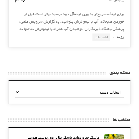
32
رژیم های تناسب
برای اینكه سریع‌تر به وزن ایده‌آل خود برسید بهتر است قبل از
خوردن صبحانه، آب با لیمو ترش بنوشید. به گزارش سرویس علمی،
پزشکی باشگاه خبرنگاران؛ نوشیدن آب همراه با لیموترش نه تنها به
روند …
ادامه مطلب
دسته بندی
دسته
بندی
منتخب ها
ماسک حنا و فوائد ماسک حنا بر روی پوست صورت