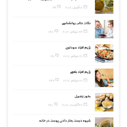
18 آوریل, 2018
199
نکات جالب روانشناسی
23 سپتامبر, 2017
148
رژیم افراد سوداوی
20 سپتامبر, 2017
191
رژیم افراد بلغمی
20 سپتامبر, 2017
249
بخور زنجبیل
27 آگوست, 2017
260
شیوه درست بخار دادن پوست در خانه