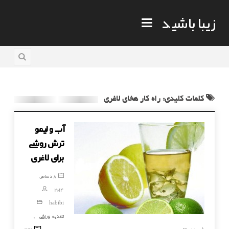
زیبا باشید
کلمات کلیدی: راه کار هخای لاغری
آب و لیمو
ترش روشی
برای لاغری
8 دسامبر,
2014
habibi
تغذیه ورزشی
,