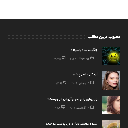
محبوب ترین مطالب
چگونه شاد باشیم؟
25 جولای, 2017
3,891
آرایش خاص چشم
19 جولای, 2016
1,361
راز زیبایی زنان بدون آرایش در چیست؟
12 آگوست, 2017
285
شیوه درست بخار دادن پوست در خانه