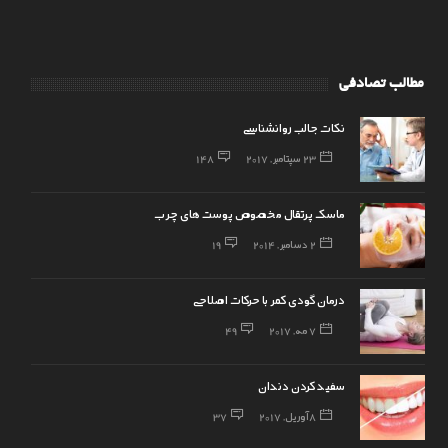
مطالب تصادفی
نکات جالب روانشناسی
23 سپتامبر, 2017
148
ماسک پرتقال مخصوص پوست های چرب
2 دسامبر, 2014
19
درمان گودی کمر با حرکات اصلاحی
7 مه, 2017
49
سفید کردن دندان
8 آوریل, 2017
37