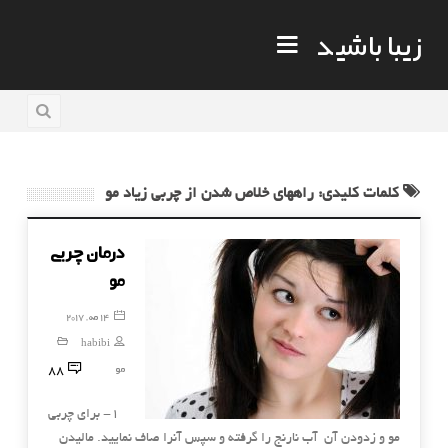
زیبا باشید
کلمات کلیدی: راههای خلاص شدن از چربی زیاد مو
درمان چربی
مو
14 مه, 2017
habibi
88
مو
1- برای چربی
مو و زدودن آن آب نارنج را گرفته و سپس آنرا صاف نمایید. مالیدن