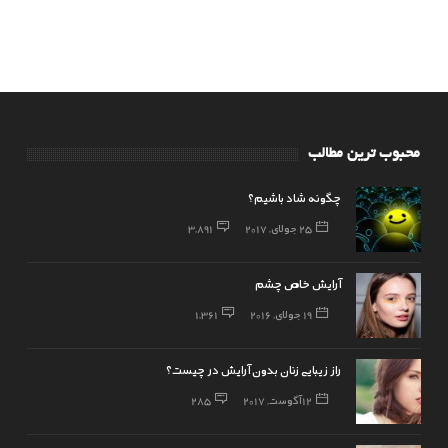
محبوب ترین مطالب
چگونه شاد باشیم؟
25 جولای, 2017
3,891
آرایش خاص چشم
19 جولای, 2016
1,361
راز زیبایی زنان بدون آرایش در چیست؟
12 آگوست, 2017
285