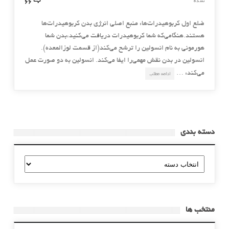
66
نشده
ضلع اول کربوهیدرات‌ها: منبع اصلی انرژی بدن کربوهیدرات‌ها
هستند.هنگامی‌که شما کربوهیدرات دریافت می‌کنید،بدن شما
هورمونی به نام انسولین را ترشح می‌کند(از قسمت لوزالمعده).
انسولین در بدن نقش مهمی‌را ایفا می‌کند. انسولین به دو صورت عمل
می‌کند: …
ادامه مطلب
دسته بندی
دسته
بندی
منتخب ها