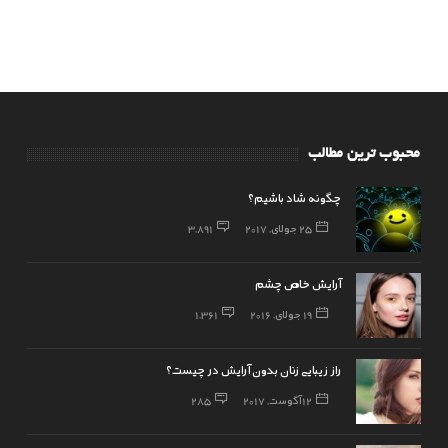
محبوب ترین مطالب
چگونه شاد باشیم؟
25 جولای, 2017
3,891
آرایش خاص چشم
19 جولای, 2016
1,361
راز زیبایی زنان بدون آرایش در چیست؟
12 آگوست, 2017
285