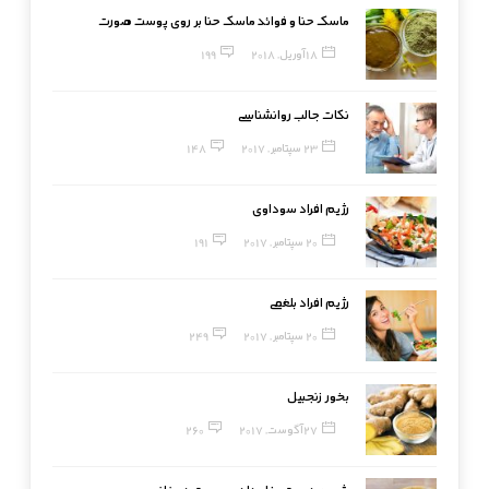
ماسک حنا و فوائد ماسک حنا بر روی پوست صورت
18 آوریل, 2018
199
نکات جالب روانشناسی
23 سپتامبر, 2017
148
رژیم افراد سوداوی
20 سپتامبر, 2017
191
رژیم افراد بلغمی
20 سپتامبر, 2017
249
بخور زنجبیل
27 آگوست, 2017
260