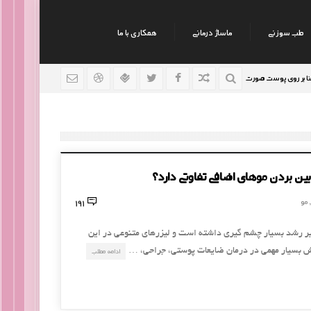
طب سوزنی
ماساژ درمانی
همکاری با ما
 پوست صورت
نکات جالب روانشناسی
رژیم افراد سوداوی
9 سال قبل
9 سال قبل
از بین بردن موهای اضافی تفاوتی دارد؟
191
مو
,
خیر رشد بسیار چشم گیری داشته است و لیزرهای متنوعی در این
ش بسیار مهمی در درمان ضایعات پوستی، جراحی، …
ادامه مطلب