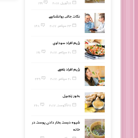
18 آوریل, 2018
199
نکات جالب روانشناسی
23 سپتامبر, 2017
148
رژیم افراد سوداوی
20 سپتامبر, 2017
191
رژیم افراد بلغمی
20 سپتامبر, 2017
249
بخور زنجبیل
27 آگوست, 2017
260
شیوه درست بخار دادن پوست در
خانه