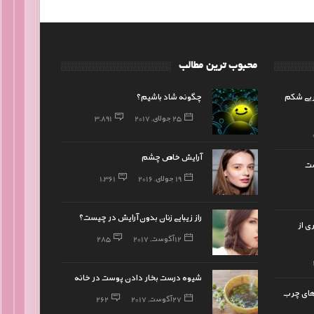
محبوب ترین مطالب
ربی شکم
چگونه شاد باشیم؟
25 جولای, 2017
3,891
آرایش خاص چشم
ست
19 جولای, 2016
1,361
راز زیبایی زنان بدون آرایش در چیست؟
ی از
12 آگوست, 2017
285
شیوه درست بخار دادن پوست در خانه
ای چرب
27 آگوست, 2017
262