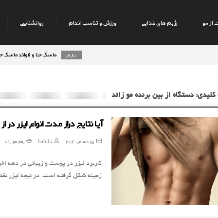
 از مو
رژیم های غذایی
ورزش و تناسب اندام
روانشناسی
ماسک حنا و فوائد ماسک حنا بر روی
8 سال قبل
کلیدی: دستگاه از بین برنده مو زائد
آیا نتایج دراز مدت انواع لیزر در 
15 دسامبر, 2014
habibi
رفع مو زائد
کاربرد لیزر در پوست و زیبائی در دهه ا
زمینه شکل گرفته است. در نیجه لیزر نق