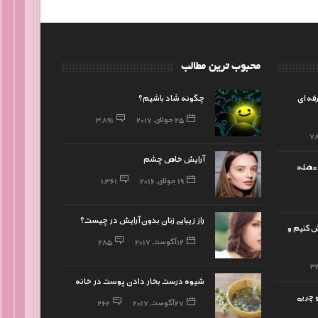
محبوب ترین مطالب
فه‌ای
چگونه شاد باشیم؟
25 جولای, 2017
3,891
7
آرایش خاص چشم
 عضله
19 جولای, 2016
1,361
راز زیبایی زنان بدون آرایش در چیست؟
ش کنیم و
12 آگوست, 2017
285
3
شیوه درست بخار دادن پوست در خانه
و چربی
27 آگوست, 2017
262