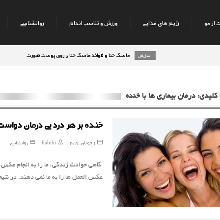
 از مو
رژیم های غذایی
ورزش و تناسب اندام
روانشناسی
ماسک حنا و فوائد ماسک حنا بر روی پوست صورت
8 سال قبل
9 سال قبل
کلیدی: درمان بیماری ها با خنده
خنده بر هر درد بی درمان دواست
1 جولای, 2017
habibi
روانشناسی
گاهي حوادث زندگي، ما را به انجام عکس ‌ال
عکس ‌العمل‌ ها را به ما نمي ‌دهند. در نت