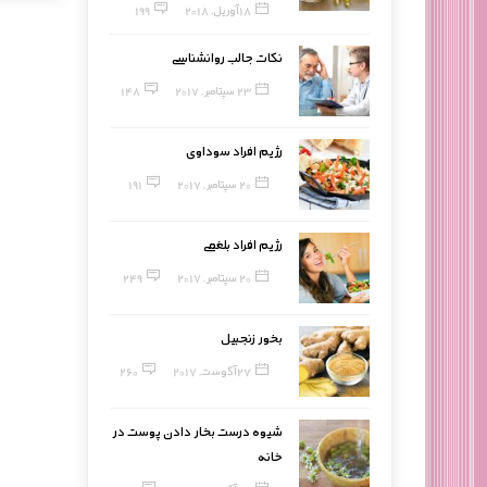
18 آوریل, 2018
199
نکات جالب روانشناسی
23 سپتامبر, 2017
148
رژیم افراد سوداوی
20 سپتامبر, 2017
191
رژیم افراد بلغمی
20 سپتامبر, 2017
249
بخور زنجبیل
27 آگوست, 2017
260
شیوه درست بخار دادن پوست در
خانه