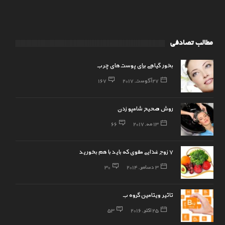
مطالب تصادفی
بخور گیاهی برای پوست‌های چرب
27 آگوست, 2017
167
روش صحیح شامپو زدن
13 مه, 2017
66
7 زوج غذایی مقوی که باید با هم بخورید
3 دسامبر, 2014
30
تاثیر ویتامین گروه ب
25 اکتبر, 2016
53