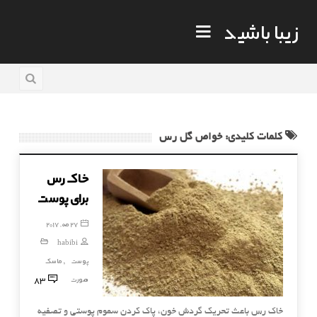
زیبا باشید
کلمات کلیدی: خواص گل رس
خاک رس
برای پوست
27 مه, 2017
habibi
پوست
ماسک
,
83
صورت
خاک رس باعث تحریک گردش خون، پاک کردن سموم پوستی و تصفیه