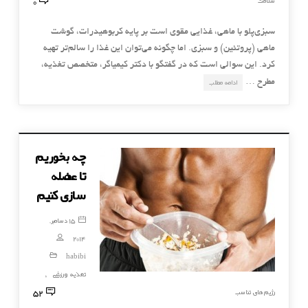
0
سلامت
سبزی‌پلو با ماهی، غذایی مقوی است بر پایه کربوهیدرات، گوشت
ماهی (پروتئین) و سبزی. اما چگونه می‌توان این غذا را سالم‌تر تهیه
کرد. این سوالی است که در گفتگو با دکتر کیمیاگر، متخصص تغذیه،
مطرح …
ادامه مطلب
چه بخوریم
تا عضله
سازی کنیم
15 دسامبر,
2014
habibi
تغذیه ورزشی
,
52
رژیم های تناسب