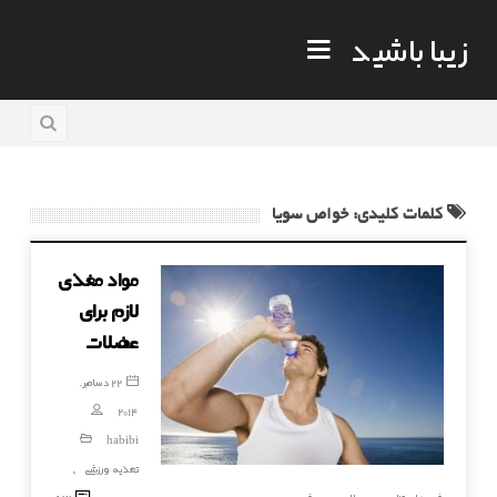
زیبا باشید
کلمات کلیدی: خواص سویا
مواد مغذی
لازم برای
عضلات
22 دسامبر,
2014
habibi
تغذیه ورزشی
,