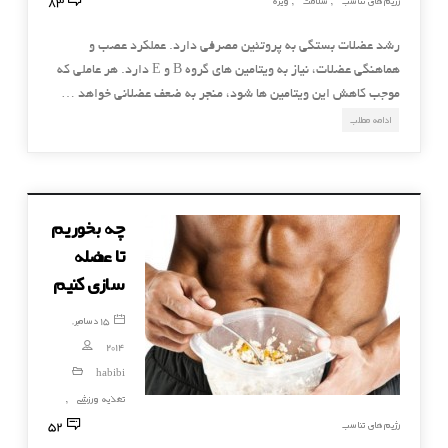
83
رژیم های تناسب
سلامت
ویژه
,
,
رشد عضلات بستگی به پروتئین مصرفی دارد. عملکرد عصب و
هماهنگی عضلات، نیاز به ویتامین های گروه B و E دارد. هر عاملی که
موجب کاهش این ویتامین ها شود، منجر به ضعف عضلانی خواهد …
ادامه مطلب
چه بخوریم
تا عضله
سازی کنیم
15 دسامبر,
2014
habibi
تغذیه ورزشی
,
52
رژیم های تناسب