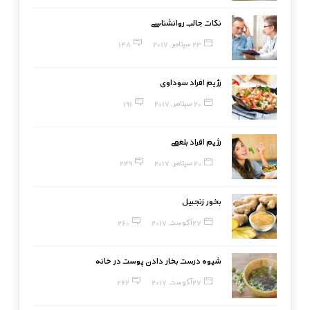
نکات جالب روانشناسی
23 سپتامبر, 2017
148
رژیم افراد سوداوی
20 سپتامبر, 2017
191
رژیم افراد بلغمی
20 سپتامبر, 2017
249
بخور زنجبیل
27 آگوست, 2017
260
شیوه درست بخار دادن پوست در خانه
27 آگوست, 2017
262