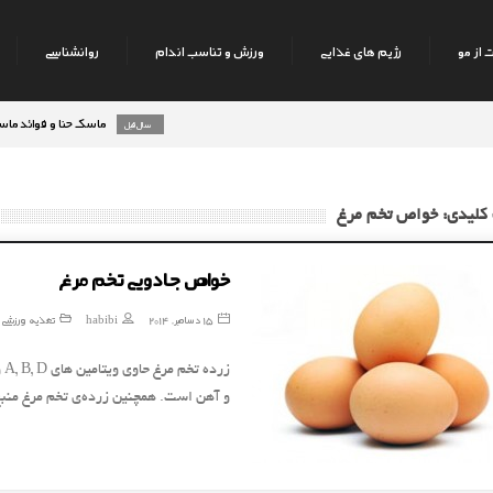
 از مو
رژیم های غذایی
ورزش و تناسب اندام
روانشناسی
ماسک حنا و فوائد ماسک حنا 
8 سال قبل
 کلیدی: خواص تخم مرغ
خواص جادویی تخم مرغ
15 دسامبر, 2014
habibi
تغذیه ورزشی
و آهن است. همچنین زرده‌ی تخم مرغ من