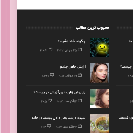
محبوب ترین مطالب
ها
چگونه شاد باشیم؟
25 جولای, 2017
3,891
در چیست؟
آرایش خاص چشم
28
19 جولای, 2016
1,361
راز زیبایی زنان بدون آرایش در چیست؟
6
12 آگوست, 2017
285
چاق (قسمت
شیوه درست بخار دادن پوست در خانه
27 آگوست, 2017
262