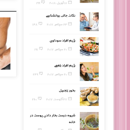
18 آوریل, 2018
199
نکات جالب روانشناسی
23 سپتامبر, 2017
148
رژیم افراد سوداوی
20 سپتامبر, 2017
191
رژیم افراد بلغمی
20 سپتامبر, 2017
249
بخور زنجبیل
27 آگوست, 2017
260
شیوه درست بخار دادن پوست در
خانه