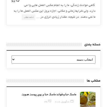
68
گاهي حوادث زندگي، ما را به انجام عکس ‌العمل هايي وا مي
‌دارد، ولي شرايط زماني و مکاني، اجازه بروز اين عکس ‌العمل‌ ها را به
ما نمي ‌دهند. در نتيجه، مقدار زيادي انرژي در …
ادامه مطلب
دسته بندی
دسته
بندی
منتخب ها
ماسک حنا و فوائد ماسک حنا بر روی پوست صورت
18 آوریل, 2018
199