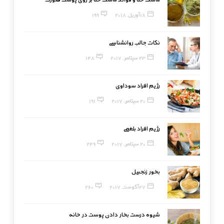
18 آوریل, 2018
199
نکات جالب روانشناسی
23 سپتامبر, 2017
148
رژیم افراد سوداوی
20 سپتامبر, 2017
191
رژیم افراد بلغمی
20 سپتامبر, 2017
249
بخور زنجبیل
27 آگوست, 2017
260
شیوه درست بخار دادن پوست در خانه