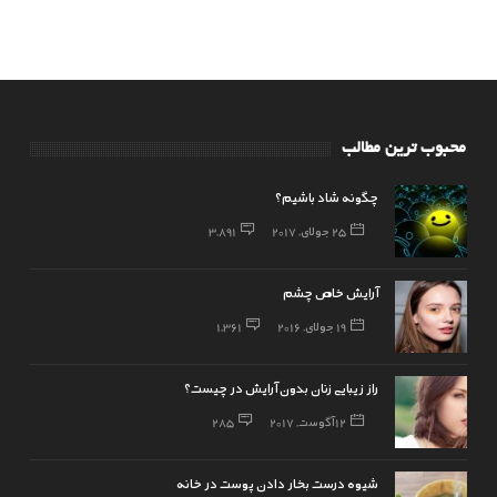
محبوب ترین مطالب
چگونه شاد باشیم؟
25 جولای, 2017
3,891
آرایش خاص چشم
19 جولای, 2016
1,361
راز زیبایی زنان بدون آرایش در چیست؟
12 آگوست, 2017
285
شیوه درست بخار دادن پوست در خانه