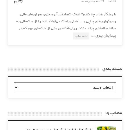
41
habibi
دسته‌بندی نشده
با روزگار غدار چه كنیم؟ شوك، تصادف، آبروریزی، بحران‌های مالی
وسوگواری‌های پیاپی و … خیلی راحت می‌تواند شما را از میانسالی به
میانه سالمندی پرتاب كند. روان‌شناسان یكی از علت‌های مهم كه در
پیدایش پیری …
ادامه مطلب
دسته بندی
دسته
بندی
منتخب ها
ماسک حنا و فوائد ماسک حنا بر روی پوست صورت