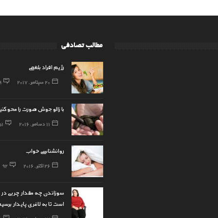
مطالب تصادفی
رژیم افراد بلغمی
20 سپتامبر, 2017
9
با زالو جوش صورت را محو کنی
11 دسامبر, 2016
51
روانشناسی خواب
26 اکتبر, 2016
92
سوزاندن چه مقدار چربی در م
است تا به لاغری پایدار برسیم