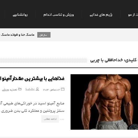
 از مو
رژیم های غذایی
ورزش و تناسب اندام
روانشناسی
ماسک حنا و فوائد ماسک حنا بر ر
8 سال قبل
کلیدی: خداحافظی با چربی
غذاهایی با بیشترین مقدار آمینو 
2 دسامبر, 2014
habibi
تغذیه ورزشی
منابع آمینو اسید در خوراکی‌های طبیعی آ
سنتز پروتئین و عملکرد کلی بدن ضروری 
…
ادامه مطلب