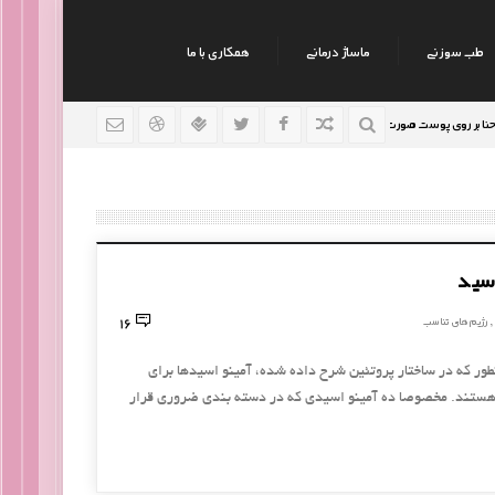
طب سوزنی
ماساژ درمانی
همکاری با ما
وی پوست صورت
نکات جالب روانشناسی
رژیم افراد سودا
9 سال قبل
9 سال قبل
اسید
16
رژیم های تناسب
,
نطور که در ساختار پروتئین شرح داده شده، آمینو اسیدها برای
هستند. مخصوصا ده آمینو اسیدی که در دسته بندی ضروری قرار