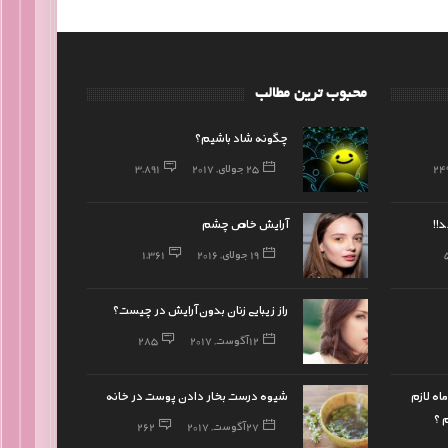
محبوب ترین مطالب
چگونه شاد باشیم؟
24
25 جولای, 2017
3,891
د!!
آرایش خاص چشم
19 جولای, 2016
1,361
راز زیبایی زنان بدون آرایش در چیست؟
12 آگوست, 2017
285
اه لازم
شیوه درست بخار دادن پوست در خانه
 ؟
27 آگوست, 2017
262