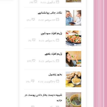
18 آوریل, 2018
199
نکات جالب روانشناسی
23 سپتامبر, 2017
148
رژیم افراد سوداوی
20 سپتامبر, 2017
191
رژیم افراد بلغمی
20 سپتامبر, 2017
249
بخور زنجبیل
27 آگوست, 2017
260
شیوه درست بخار دادن پوست در
خانه