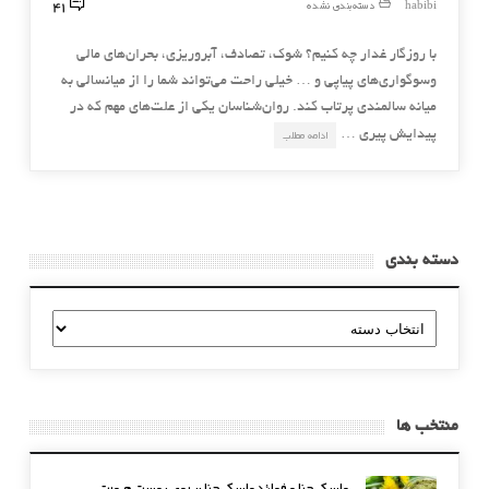
41
habibi
دسته‌بندی نشده
با روزگار غدار چه كنیم؟ شوك، تصادف، آبروریزی، بحران‌های مالی
وسوگواری‌های پیاپی و … خیلی راحت می‌تواند شما را از میانسالی به
میانه سالمندی پرتاب كند. روان‌شناسان یكی از علت‌های مهم كه در
پیدایش پیری …
ادامه مطلب
دسته بندی
دسته
بندی
منتخب ها
ماسک حنا و فوائد ماسک حنا بر روی پوست صورت