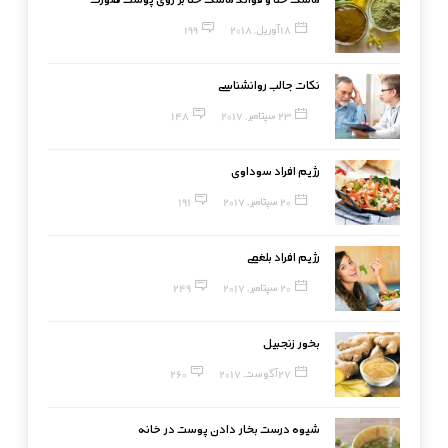
18 آوریل, 2018
199
نکات جالب روانشناسی
23 سپتامبر, 2017
148
رژیم افراد سوداوی
20 سپتامبر, 2017
191
رژیم افراد بلغمی
20 سپتامبر, 2017
249
بخور زنجبیل
27 آگوست, 2017
260
شیوه درست بخار دادن پوست در خانه