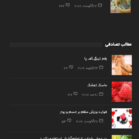
27 آگوست, 2017
262
مطالب تصادفی
رفع تیرگی کف پا
23 ژانویه, 2017
77
ماسک تمشک
20 مه, 2017
38
فواید ورزش منظم بر جسم و روح
27 آگوست, 2016
54
در دوران بارداری از لوازم آرایش استفاده نکنید