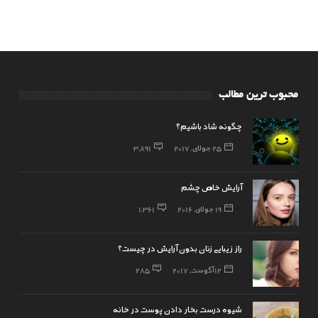
محبوب ترین مطالب
چگونه شاد باشیم؟
25 جولای, 2017
3,891
آرایش خاص چشم
19 جولای, 2016
1,361
راز زیبایی زنان بدون آرایش در چیست؟
12 آگوست, 2017
285
شیوه درست بخار دادن پوست در خانه