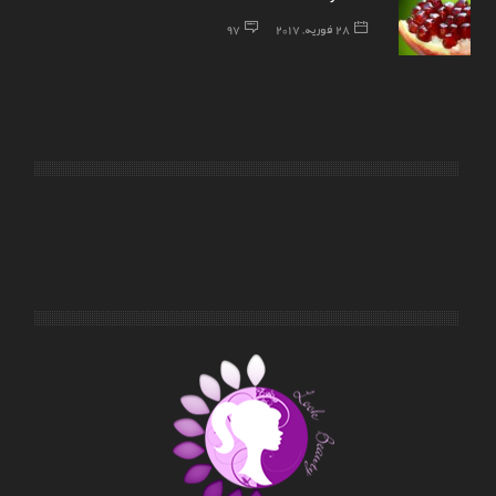
28 فوریه, 2017
97