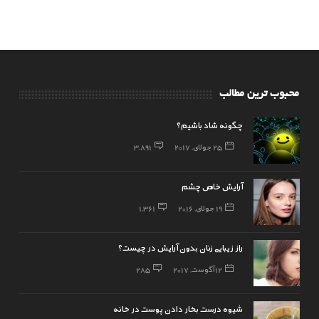
محبوب ترین مطالب
چگونه شاد باشیم؟
25 جولای, 2017
3,891
آرایش خاص چشم
19 جولای, 2016
1,361
راز زیبایی زنان بدون آرایش در چیست؟
12 آگوست, 2017
285
شیوه درست بخار دادن پوست در خانه