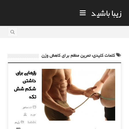
زیبا باشید
کلمات کلیدی: تمرین منظم برای کاهش وزن
رازهایی برای
داشتن
شکم شش
تکه
2 دسامبر,
2014
habibi
رژیم