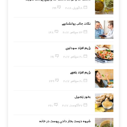
18 آوریل, 2018
199
نکات جالب روانشناسی
23 سپتامبر, 2017
148
رژیم افراد سوداوی
20 سپتامبر, 2017
191
رژیم افراد بلغمی
20 سپتامبر, 2017
249
بخور زنجبیل
27 آگوست, 2017
260
شیوه درست بخار دادن پوست در خانه