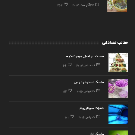
27 آگوست, 2017
262
مطالب تصادفی
سه ضلع اصلی هرم تغذیه
6 دسامبر, 2014
66
ماسک اسطوخودوس
27 نوامبر, 2016
112
خطرات سولاریوم
7 نوامبر, 2016
101
ماسک انار