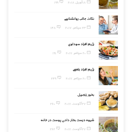
18 آوریل, 2018
199
نکات جالب روانشناسی
23 سپتامبر, 2017
148
رژیم افراد سوداوی
20 سپتامبر, 2017
191
رژیم افراد بلغمی
20 سپتامبر, 2017
249
بخور زنجبیل
27 آگوست, 2017
260
شیوه درست بخار دادن پوست در خانه
27 آگوست, 2017
262