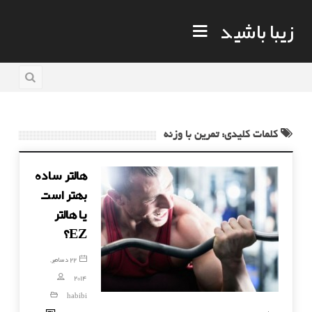
زیبا باشید
کلمات کلیدی: تمرین با وزنه
هالتر ساده
بهتر است
یا هالتر
EZ؟
22 دسامبر,
2014
habibi