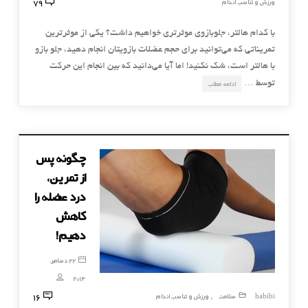
79
ورزش و تناسب اندام
با کدام هالتر، جلوبازوی موثرتری خواهیم داشت؟ یکی از موثرترین
تمریناتی که می‌توانید برای حجم عضلات بازویتان انجام دهید، جلو بازو
با هالتر است، شک نکنید! اما آیا می‌دانید که بین انجام این حرکت
توسط …
ادامه مطلب
چگونه پس
از تمرین،
درد عضله را
کاهش
دهیم!
22 دسامبر,
2014
16
habibi
سلامت
ورزش و تناسب اندام
,