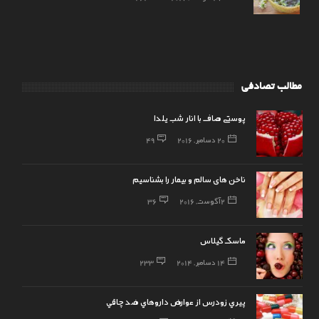
مطالب تصادفی
پوستی صاف با انار شب یلدا
20 دسامبر, 2016
49
ناخن های سالم و بیمار را بشناسیم
2 آگوست, 2016
36
ماسک گیلاس
14 دسامبر, 2014
233
پيري زودرس از عوارض داروهاي ضد چاقي