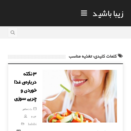
زیبا باشید
کلمات کلیدی: تغذیه مناسب
۳ نکته
درباره‌ی غذا
خوردن و
چربی سوزی
10 دسامبر,
2014
habibi