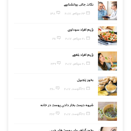
نکات جالب روانشناسی
23 سپتامبر, 2017
148
رژیم افراد سوداوی
20 سپتامبر, 2017
191
رژیم افراد بلغمی
20 سپتامبر, 2017
249
بخور زنجبیل
27 آگوست, 2017
260
شیوه درست بخار دادن پوست در خانه
27 آگوست, 2017
262
بخور گیاهی برای پوست‌های چرب