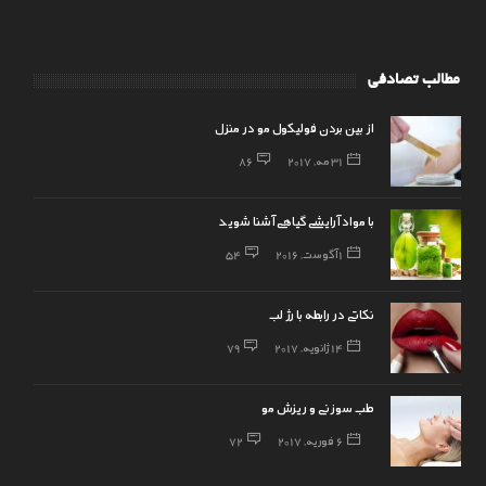
مطالب تصادفی
از بین بردن فولیکول مو در منزل
31 مه, 2017
86
با مواد آرایشی گیاهی آشنا شوید
1 آگوست, 2016
54
نکاتی در رابطه با رژ لب
14 ژانویه, 2017
79
طب سوزنی و ریزش مو
6 فوریه, 2017
72