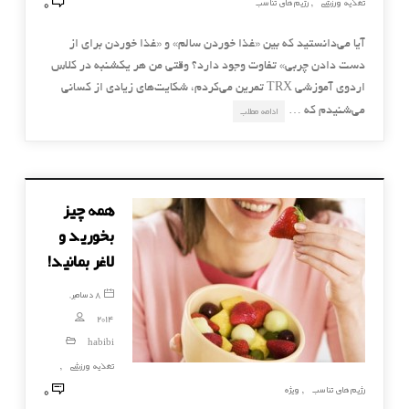
0
تغذیه ورزشی
رژیم های تناسب
,
آیا می‌دانستید که بین «غذا خوردن سالم» و «غذا خوردن برای از
دست دادن چربی» تفاوت وجود دارد؟ وقتی من هر یکشنبه در کلاس
اردوی آموزشی TRX تمرین می‌کردم، شکایت‌های زیادی از کسانی
می‌شنیدم که …
ادامه مطلب
همه چیز
بخورید و
لاغر بمانید!
8 دسامبر,
2014
habibi
تغذیه ورزشی
,
0
رژیم های تناسب
ویژه
,