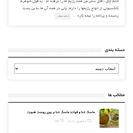
خانم چاق :آقای دکتر من همه رژیم ها را گرفته ام . به قول شوهرم
کلکسیونی از انواع رژیمها را دارم. ولی در همه آن ها به بن بست
رسیده و برنامه را نیمه کاره …
ادامه مطلب
دسته بندی
دسته
بندی
منتخب ها
ماسک حنا و فوائد ماسک حنا بر روی پوست صورت
18 آوریل, 2018
199