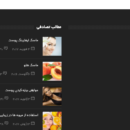
مطالب تصادفی
ماسک لیفتینگ پوست
4 فوریه, 2017
30
ماسک هلو
6 آگوست, 2016
73
عوارض برنزه کردن پوست
3 ژانویه, 2017
41
استفاده از میوه ها در زیبایی
12 ژوئن, 2017
38