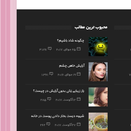
محبوب ترین مطالب
چگونه شاد باشیم؟
25 جولای, 2017
3,891
آرایش خاص چشم
19 جولای, 2016
1,361
راز زیبایی زنان بدون آرایش در چیست؟
12 آگوست, 2017
285
شیوه درست بخار دادن پوست در خانه
27 آگوست, 2017
262