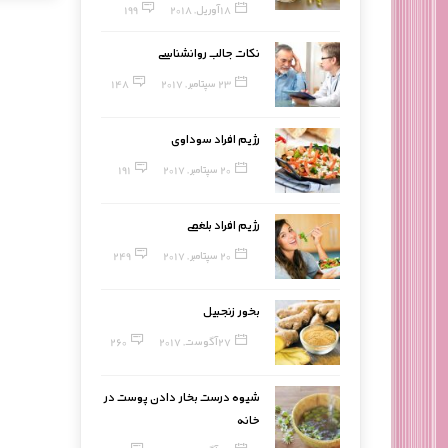
18 آوریل, 2018
199
نکات جالب روانشناسی
23 سپتامبر, 2017
148
رژیم افراد سوداوی
20 سپتامبر, 2017
191
رژیم افراد بلغمی
20 سپتامبر, 2017
249
بخور زنجبیل
27 آگوست, 2017
260
شیوه درست بخار دادن پوست در
خانه