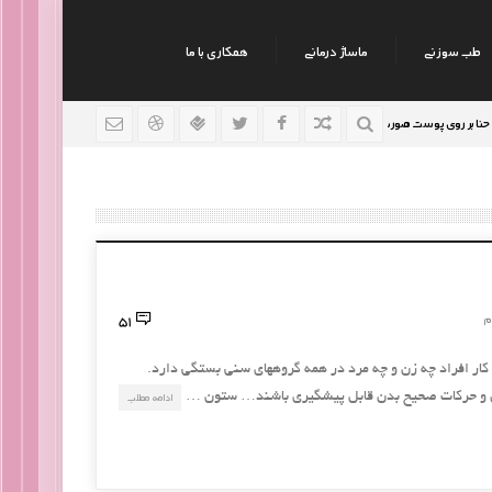
طب سوزنی
ماساژ درمانی
همکاری با ما
وی پوست صورت
نکات جالب روانشناسی
رژیم افراد سودا
9 سال قبل
9 سال قبل
51
م
 کار افراد چه زن و چه مرد در همه گروههای سنی بستگی دارد.
رزش و حرکات صحیح بدن قابل پیشگیری باشند… ستون …
ادامه مطلب