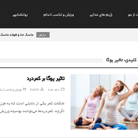
 از مو
رژیم های غذایی
ورزش و تناسب اندام
روانشناسی
ماسک حنا و فوائد ماسک حنا بر ر
8 سال قبل
کلیدی: تاثير يوگا
تاثير يوگا بر كمردرد
8 مه, 2016
habibi
ورزش و تناسب اندا
شکلات کمر یکی از دلایلی است که به طرز
اگرچه، ‌کمردردها می‌توانند بوسیله و