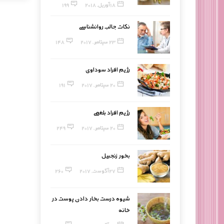
18 آوریل, 2018
199
نکات جالب روانشناسی
23 سپتامبر, 2017
148
رژیم افراد سوداوی
20 سپتامبر, 2017
191
رژیم افراد بلغمی
20 سپتامبر, 2017
249
بخور زنجبیل
27 آگوست, 2017
260
شیوه درست بخار دادن پوست در
خانه