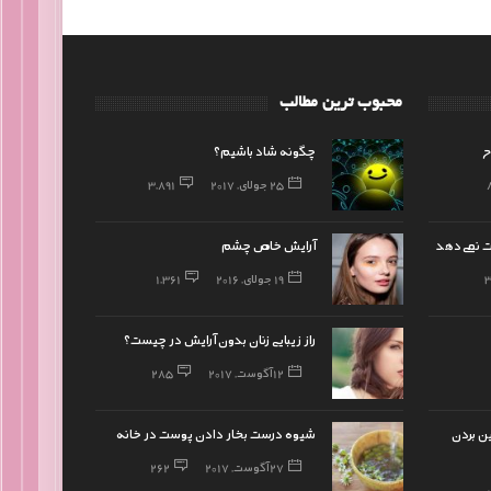
محبوب ترین مطالب
ح
چگونه شاد باشیم؟
25 جولای, 2017
3,891
ت نمی‌دهد
آرایش خاص چشم
3
19 جولای, 2016
1,361
راز زیبایی زنان بدون آرایش در چیست؟
12 آگوست, 2017
285
ین بردن
شیوه درست بخار دادن پوست در خانه
27 آگوست, 2017
262