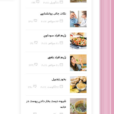
18 آوریل, 2018
199
نکات جالب روانشناسی
23 سپتامبر, 2017
148
رژیم افراد سوداوی
20 سپتامبر, 2017
191
رژیم افراد بلغمی
20 سپتامبر, 2017
249
بخور زنجبیل
27 آگوست, 2017
260
شیوه درست بخار دادن پوست در
خانه