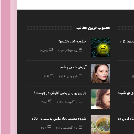
محبوب ترین مطالب
معمول ژل)
چگونه شاد باشیم؟
25 جولای, 2017
3,891
آرایش خاص چشم
1
19 جولای, 2016
1,361
شق می شوند
راز زیبایی زنان بدون آرایش در چیست؟
12 آگوست, 2017
285
ینه کردن مو
شیوه درست بخار دادن پوست در خانه
27 آگوست, 2017
262