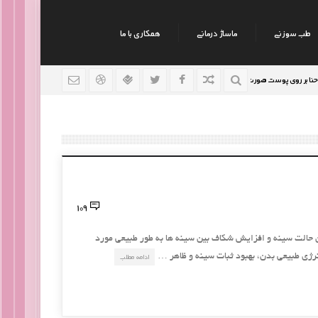
طب سوزنی
ماساژ درمانی
همکاری با ما
وی پوست صورت
نکات جالب روانشناسی
رژیم افراد سودا
9 سال قبل
9 سال قبل
109
ن حالت سینه و افزایش شکاف بین سینه ها به طور طبیعی مورد
انرژی طبیعی بدن، بهبود ثبات سینه و ظاهر …
ادامه مطلب