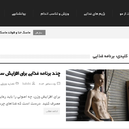
 از مو
رژیم های غذایی
ورزش و تناسب اندام
روانشناسی
ماسک حنا و فوائد ماسک حنا بر 
8 سال قبل
رژیم میوه های تابستانه
9 سال قبل
کلیدی: برنامه غذایی
چند برنامه غذایی برای افزایش س
15 دسامبر, 2014
habibi
تغذیه ورزشی
برای افزایش وزن، چه اصولی را باید رعای
مصرف کنید. درست است که غذاهای چرب و
ادامه مطلب