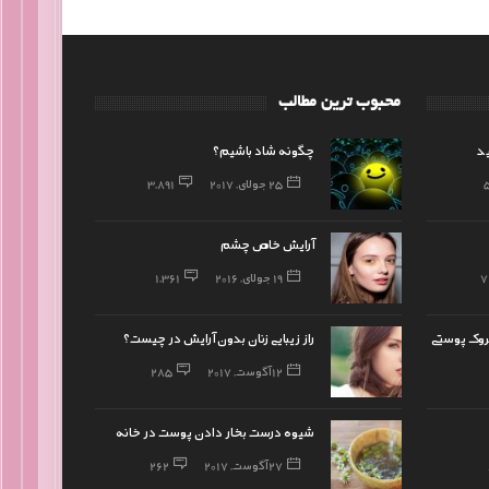
محبوب ترین مطالب
ید
چگونه شاد باشیم؟
25 جولای, 2017
3,891
آرایش خاص چشم
7
19 جولای, 2016
1,361
روک پوستی
راز زیبایی زنان بدون آرایش در چیست؟
12 آگوست, 2017
285
شیوه درست بخار دادن پوست در خانه
27 آگوست, 2017
262