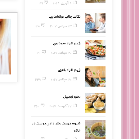
18 آوریل, 2018
199
نکات جالب روانشناسی
23 سپتامبر, 2017
148
رژیم افراد سوداوی
20 سپتامبر, 2017
191
رژیم افراد بلغمی
20 سپتامبر, 2017
249
بخور زنجبیل
27 آگوست, 2017
260
شیوه درست بخار دادن پوست در
خانه