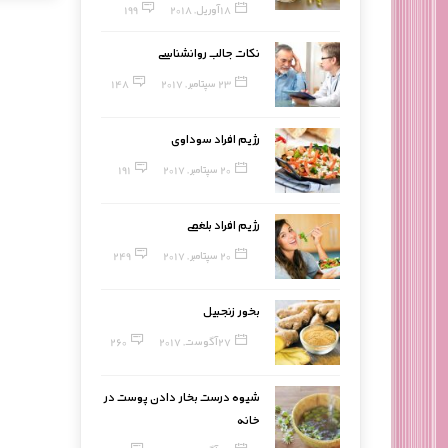
18 آوریل, 2018
199
نکات جالب روانشناسی
23 سپتامبر, 2017
148
رژیم افراد سوداوی
20 سپتامبر, 2017
191
رژیم افراد بلغمی
20 سپتامبر, 2017
249
بخور زنجبیل
27 آگوست, 2017
260
شیوه درست بخار دادن پوست در
خانه