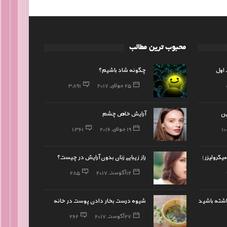
محبوب ترین مطالب
اول
چگونه شاد باشیم؟
25 جولای, 2017
3,891
تین
آرایش خاص چشم
10
19 جولای, 2016
1,361
میکرولیزر)
راز زیبایی زنان بدون آرایش در چیست؟
12 آگوست, 2017
285
اشته باشید
شیوه درست بخار دادن پوست در خانه
27 آگوست, 2017
262