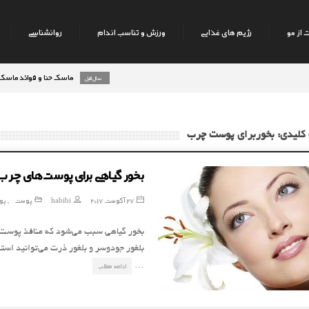
 از مو
رژیم های غذایی
ورزش و تناسب اندام
روانشناسی
ماسک حنا و فوائد ماسک حنا بر 
8 سال قبل
 کلیدی: بخوربرای پوست چرب
بخور گیاهی برای پوست‌های چرب
27 آگوست, 2017
habibi
پوست
پو
,
بخور گیاهی سبب می‌شود که منافذ پوست 
بلغور جودوسر و بلغور ذرت می‌توانید است
…
ادامه مطلب