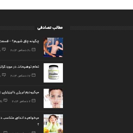
مطالب تصادفی
چگونه چاق شویم؟ – قسمت 
20 دسامبر, 2014
0
تمام توضیحات در مورد کرا
17 دسامبر, 2014
0
میکرودرم ابریژن با لیزرتراپی (
2 دسامبر, 2014
91
میخواهید اندامی متناسب د
؟