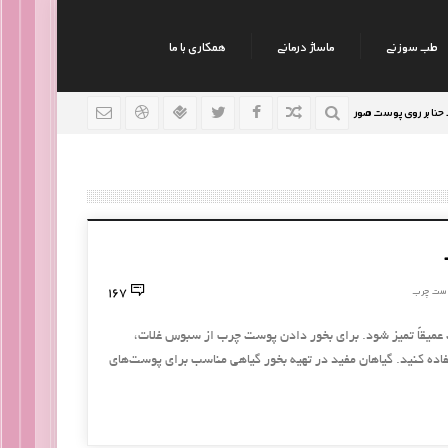
طب سوزنی
ماساژ درمانی
همکاری با ما
روی پوست صورت
نکات جالب روانشناسی
رژیم افراد سود
9 سال قبل
9 سال قبل
167
ست چرب
عمیقاً تمیز شود. برای بخور دادن پوست چرب از سبوس غلات،
فاده کنید. گیاهان مفید در تهیه بخور گیاهی مناسب برای پوست‌های