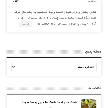
16
روانشناسی
تماس چشمي برقرار کنيد و لبخند بزنيد. مستقيما به چشم هاي طرف
مقابل نگاه کنيد و لبخند بزنيد. چنين کاري از نظر بسياري از افراد
آسان و پيش پا افتاده است ولي براي خجالتي ها …
ادامه مطلب
دسته بندی
دسته
بندی
منتخب ها
ماسک حنا و فوائد ماسک حنا بر روی پوست صورت