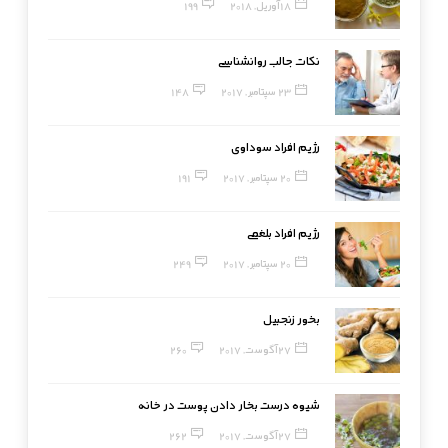
18 آوریل, 2018
199
نکات جالب روانشناسی
23 سپتامبر, 2017
148
رژیم افراد سوداوی
20 سپتامبر, 2017
191
رژیم افراد بلغمی
20 سپتامبر, 2017
249
بخور زنجبیل
27 آگوست, 2017
260
شیوه درست بخار دادن پوست در خانه
27 آگوست, 2017
262