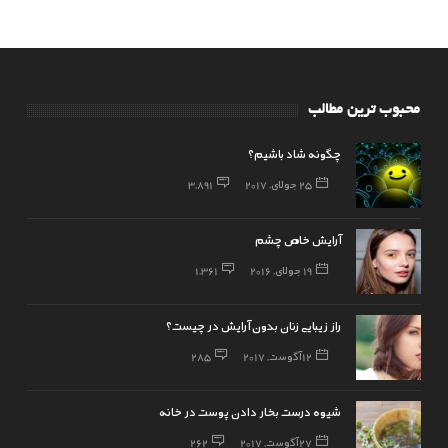
محبوب ترین مطالب
چگونه شاد باشیم؟
25 جولای, 2017
3,891
آرایش خاص چشم
19 جولای, 2016
1,361
راز زیبایی زنان بدون آرایش در چیست؟
12 آگوست, 2017
285
شیوه درست بخار دادن پوست در خانه
27 آگوست, 2017
262