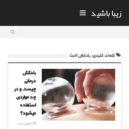
زیبا باشید
کلمات کلیدی: بادكش ثابت
بادکش
درمانی
چیست و در
چه مواردی
استفاده
میشود؟
6 ژوئن, 2017