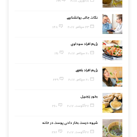
18 آوریل, 2018
199
نکات جالب روانشناسی
23 سپتامبر, 2017
148
رژیم افراد سوداوی
20 سپتامبر, 2017
191
رژیم افراد بلغمی
20 سپتامبر, 2017
249
بخور زنجبیل
27 آگوست, 2017
260
شیوه درست بخار دادن پوست در خانه
27 آگوست, 2017
262