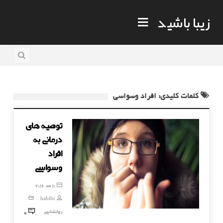
زیبا باشید
کلمات کلیدی: افراد وسواسی
توصیه های
درمانی به
افراد
وسواسی
11 مه, 2016
habibi
0
روانشناسی