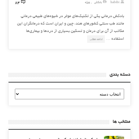
84
habibi
بادکش
ویژه
,
بادكش‌ درماني يكي از تكنيك‌هاي موثر در شيوه‌هاي طبيعي درماني
مانند طب سنتي كشورهاي هند، چين و ايران است كه درمانگران اين
مكاتب از آن براي درمان و تسكين بسياري از دردها و بيماري‌ها
استفاده …
ادامه مطلب
دسته بندی
دسته
بندی
منتخب ها