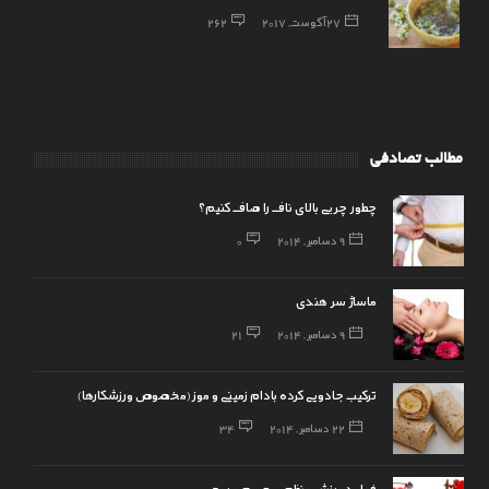
27 آگوست, 2017
262
مطالب تصادفی
چطور چربی بالای ناف را صاف کنیم؟
9 دسامبر, 2014
0
ماساژ سر هندی
9 دسامبر, 2014
21
ترکیب جادویی کرده بادام زمینی و موز(مخصوص ورزشکارها)
22 دسامبر, 2014
34
فواید ورزش منظم بر جسم و روح