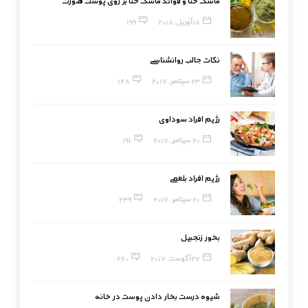
ماسک حنا و فوائد ماسک حنا بر روی پوست صورت
18 آوریل, 2018
199
نکات جالب روانشناسی
23 سپتامبر, 2017
148
رژیم افراد سوداوی
20 سپتامبر, 2017
191
رژیم افراد بلغمی
20 سپتامبر, 2017
249
بخور زنجبیل
27 آگوست, 2017
260
شیوه درست بخار دادن پوست در خانه