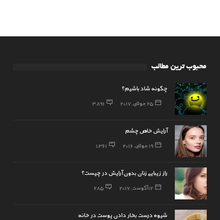
محبوب ترین مطالب
چگونه شاد باشیم؟
25 جولای, 2017
3,891
آرایش خاص چشم
19 جولای, 2016
1,361
راز زیبایی زنان بدون آرایش در چیست؟
12 آگوست, 2017
285
شیوه درست بخار دادن پوست در خانه