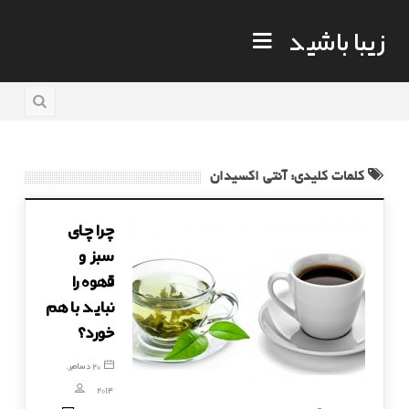
زیبا باشید
کلمات کلیدی: آنتی اکسیدان
چرا چای
سبز و
قهوه را
نباید با هم
خورد؟
20 دسامبر,
2014