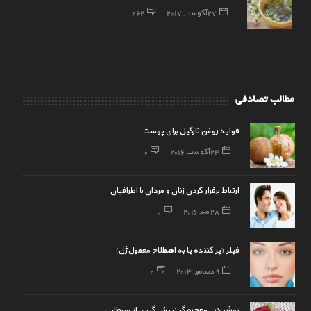
27 آگوست, 2017
262
مطالب تصادفی
فواید روغن نارگیل برای پوست
24 آگوست, 2016
0
ارتباط برقرار کردن زنان و مردان با اطرافیان
28 مه, 2016
0
فیلر (پر کننده یا به اصطلاح معمول ژل)
9 دسامبر, 2014
0
نوشیدنی معجزه گر (پیش گیری از سرطان)