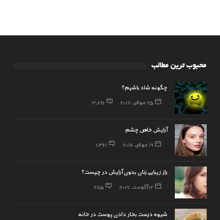
محبوب ترین مطالب
چگونه شاد باشیم؟
25 جولای, 2017
3,891
آرایش خاص چشم
19 جولای, 2016
1,361
راز زیبایی زنان بدون آرایش در چیست؟
12 آگوست, 2017
285
شیوه درست بخار دادن پوست در خانه