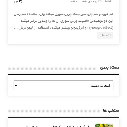
102
habibi
رژیم های تناسب
سلامت
,
هم قهوه و هم چاى سبز باعث چربى سوزى ميشه ولى استفاده هم زمان
اين دو نوشيدنى خاصيت چربى سوزى ان ها را چندين برابر ميكنه
(synergic effect) و انرژيتونو بيشتر ميكنه ، استفاده از ليمو ترش …
ادامه مطلب
دسته بندی
دسته
بندی
منتخب ها
ماسک حنا و فوائد ماسک حنا بر روی پوست صورت