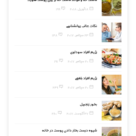
18 آوریل, 2018
199
نکات جالب روانشناسی
23 سپتامبر, 2017
148
رژیم افراد سوداوی
20 سپتامبر, 2017
191
رژیم افراد بلغمی
20 سپتامبر, 2017
249
بخور زنجبیل
27 آگوست, 2017
260
شیوه درست بخار دادن پوست در خانه