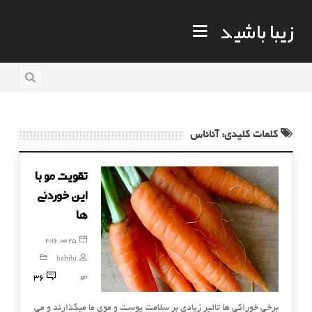
زیبا باشید
کلمات کلیدی: آناناس
تقویت مو با
این خوردنی
ها
25 مه, 2016
habibi
36
مو
برخی خوراکی ها تاثیر زیادی بر سلامت پوست و موی ما میگذارند و می