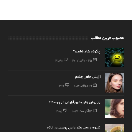
محبوب ترین مطالب
چگونه شاد باشیم؟
25 جولای, 2017
3,891
آرایش خاص چشم
19 جولای, 2016
1,361
راز زیبایی زنان بدون آرایش در چیست؟
12 آگوست, 2017
285
شیوه درست بخار دادن پوست در خانه