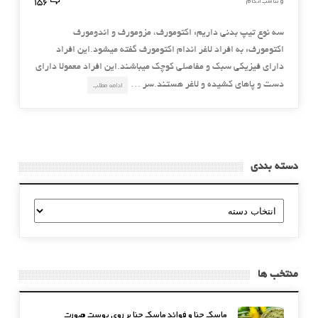
156
و تناسب اندام
سه نوع تیپ بدنی داریم: اکتومورف، مزومورف و اندومورف
اکتومورف: به افراد لاغر اندام اکتومورف گفته میشود.این افراد
دارای فیزیکی‌ سبک و مفاصلی کوچک میباشند.این افراد معمولا دارای
دست و پاهای کشیده و لاغر هستند.سر …
ادامه مطلب
دسته بندی
دسته
بندی
منتخب ها
ماسک حنا و فوائد ماسک حنا بر روی پوست صورت