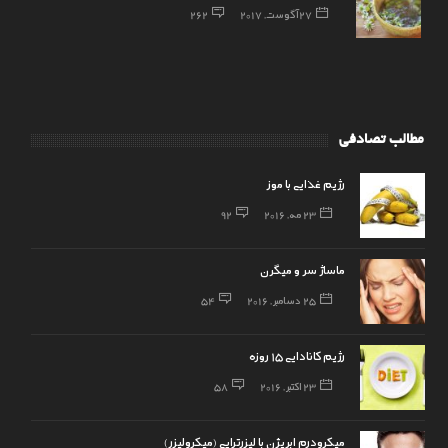
27 آگوست, 2017
262
مطالب تصادفی
رژیم غذایی با موز
23 مه, 2016
92
ماساژ سر و میگرن
25 دسامبر, 2016
54
رژیم کانادایی 15 روزه
23 اکتبر, 2016
58
میکرودرم ابریژن با لیزرتراپی (میکرولیزر)