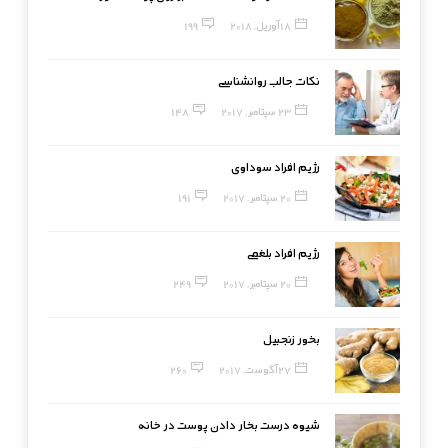
18 آوریل, 2018
199
نکات جالب روانشناسی
23 سپتامبر, 2017
148
رژیم افراد سوداوی
20 سپتامبر, 2017
191
رژیم افراد بلغمی
20 سپتامبر, 2017
249
بخور زنجبیل
27 آگوست, 2017
260
شیوه درست بخار دادن پوست در خانه